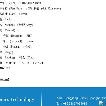
号（Part No）：HM2006200493
名称（Part Name）：6Pin 护套（6pin Connector）
品尺寸（Size）：LWH
（Pitch）:
艺（Method）：装配(Assy)
（Material）：
套（Housing）：PBT
子（Terminal）：Brass
镀（Plating）：Ni+Sn
途（Usage）：
装（Packing）：托盘（Tray）
（Remark）：DJ70612Y-2.2-21
40-5118
Return
】
onics Technology
Add：Songjiang District, Shanghai Cit
Tel：+86 13817019086