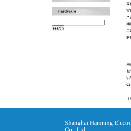
零件
零件
Hardware
产
间距
工
材质
护
端
电
用
包
说明
62
【
Shanghai Hanming Electr
Co., Ltd.