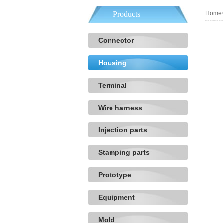
Products
Home
Connector
Housing
Terminal
Wire harness
Injection parts
Stamping parts
Prototype
Equipment
Mold