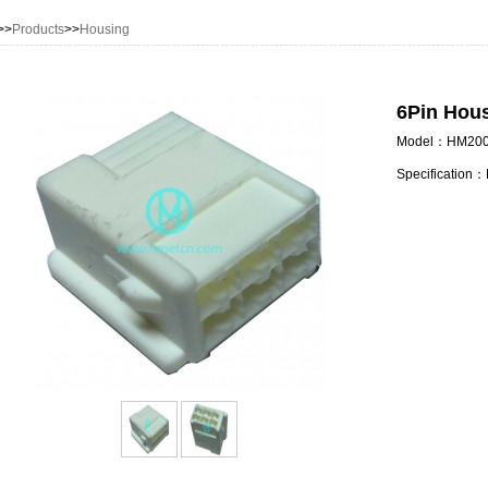
>>
Products
>>
Housing
6Pin Hou
Model：HM200
Specification