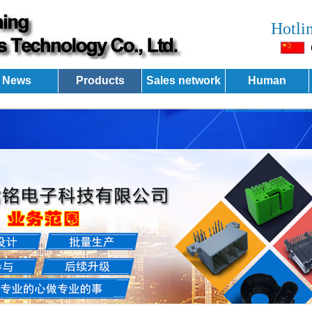
Hotli
News
Products
Sales network
Human
resources