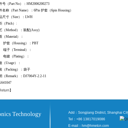
号（Part No）：HM2006200273
名称（Part Name）：6Pin 护套（6pin Housing）
品尺寸（Size）：LWH
（Pitch）:
艺（Method）：装配(Assy)
（Material）：
套（Housing）：PBT
子（Terminal）：
镀（Plating）：
途（Usage）：
装（Packing）：袋子
（Remark）：DJ7064Y-2.2-11
641047
Return
】
onics Technology
Add：Songjiang District, Shanghai Cit
Tel：+86 13817019086
E-mail：hm@hmetcn.com