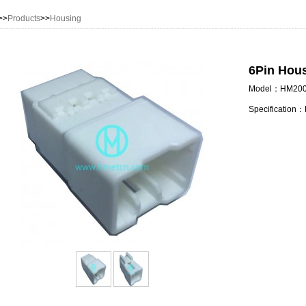
>>
Products
>>
Housing
6Pin Hou
Model：HM200
Specification