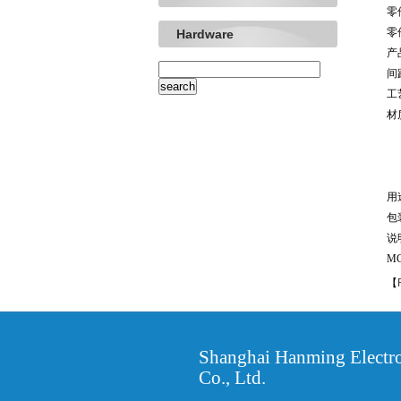
零件
零件
Hardware
产
间距
工
材质
护
端
电
用
包
说明
MG
【
Shanghai Hanming Electr
Co., Ltd.