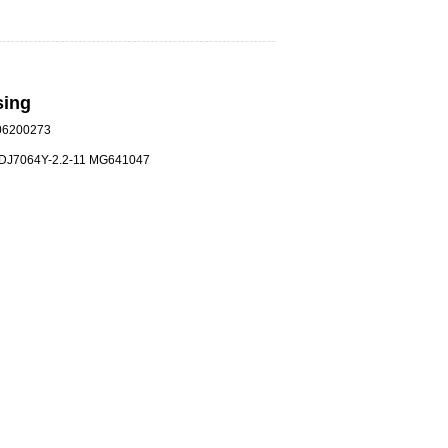
sing
6200273
：DJ7064Y-2.2-11 MG641047