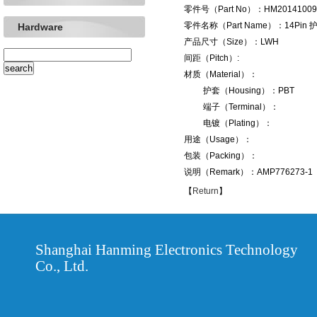
零件号（Part No）：HM20141009
零件名称（Part Name）：14Pin 护套
Hardware
产品尺寸（Size）：LWH
间距（Pitch）:
材质（Material）：
护套（Housing）：PBT
端子（Terminal）：
电镀（Plating）：
用途（Usage）：
包装（Packing）：
说明（Remark）：AMP776273-1
【
Return
】
Shanghai Hanming Electronics Technology
Co., Ltd.