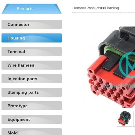
Products
Home
>>
Products
>>
Housing
Connector
Housing
Terminal
Wire harness
Injection parts
Stamping parts
Prototype
Equipment
Mold